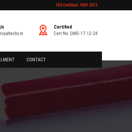
ISO Certified : 9001:2015
Us
Certified
royaltechs.in
Cert.No. QMS-17-12-24
LLMENT
CONTACT