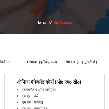
Home
Our Courses
िफिकेट)
ELECTRICAL (इलेक्ट्रिकल)
NIELIT (रा.इ.सू.प्रौ.सं.)
ऑफिस मैनेजमेंट कोर्स (ओo एमo सीo)
फण्डामेंटल ऑफ कम्प्यूटर
एम एस : वर्ड
एम एस : एक्सेल
एम एस : पॉवरपॉइंट