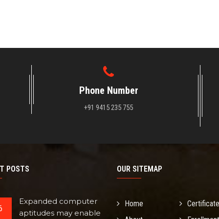
Phone Number
+91 9415 235 755
T POSTS
OUR SITEMAP
Expanded computer
Home
Certificat
6
aptitudes may enable