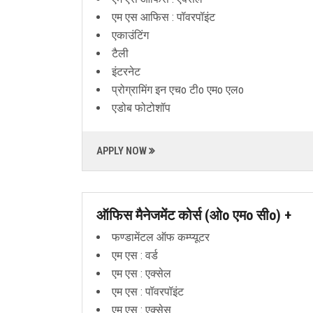
एम एस आफिस : पॉवरपॉइंट
एकाउंटिंग
टैली
इंटरनेट
प्रोग्रामिंग इन एचo टीo एमo एलo
एडोब फोटोशॉप
APPLY NOW
ऑफिस मैनेजमेंट कोर्स (ओo एमo सीo) +
फण्डामेंटल ऑफ कम्प्यूटर
एम एस : वर्ड
एम एस : एक्सेल
एम एस : पॉवरपॉइंट
एम एस : एक्सेस