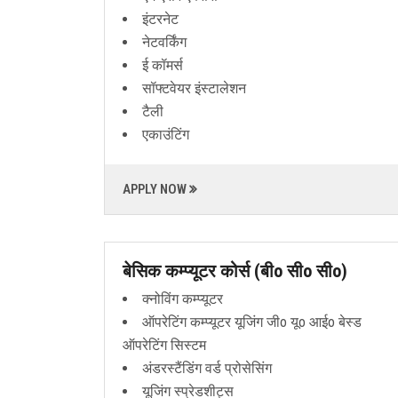
इंटरनेट
नेटवर्किंग
ई कॉमर्स
सॉफ्टवेयर इंस्टालेशन
टैली
एकाउंटिंग
APPLY NOW
बेसिक कम्प्यूटर कोर्स (बीo सीo सीo)
क्नोविंग कम्प्यूटर
ऑपरेटिंग कम्प्यूटर यूजिंग जीo यूo आईo बेस्ड
ऑपरेटिंग सिस्टम
अंडरस्टैंडिंग वर्ड प्रोसेसिंग
यूजिंग स्प्रेडशीट्स