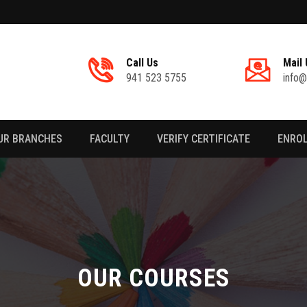
Call Us
Mail 
941 523 5755
info@
UR BRANCHES
FACULTY
VERIFY CERTIFICATE
ENRO
OUR COURSES