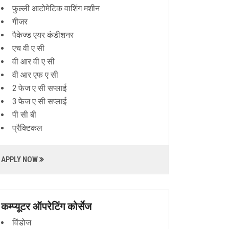
फुल्ली आटोमेटिक वाशिंग मशीन
गीजर
पैकेज्ड एयर कंडीशनर
एच वी ए सी
वी आर वी ए सी
वी आर एफ ए सी
2 फेज ए सी सप्लाई
3 फेज ए सी सप्लाई
पी सी बी
प्रैक्टिकल
APPLY NOW
कम्प्यूटर ऑपरेटिंग कोर्सेज
विंडोज