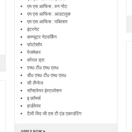
एम एस आफिस : वन नोट
एम एस आफिस : आउटलुक
एम एस आफिस : पब्लिशर
इंटरनेट
कम्प्यूटर नेटवर्किंग
फोटोशॉप
पेजमेकर
कोरल ड्रा
एचo टीo एमo एलo
डीo एचo टीo एमo एलo
सी लैंग्वेज
सॉफ्टवेयर इंस्टालेशन
इ कॉमर्स
हार्डवेयर
टैली विद जी एस टी एंड एकाउंटिंग
APPLY NOW